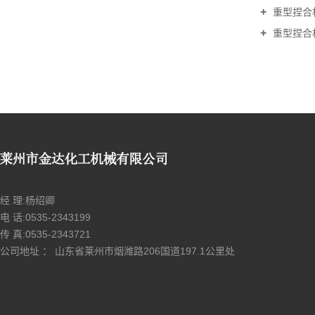
重型捏合机
重型捏合机
经 理:杨绍卿
电 话:0535-2343199
传 真:0535-2343721
公司地址 ： 山东省莱州市烟潍路206国道197.1公里处