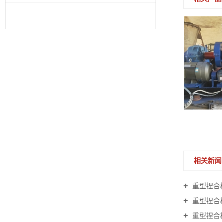
重型捏合机
相关新闻
重型捏合机
重型捏合机
重型捏合机