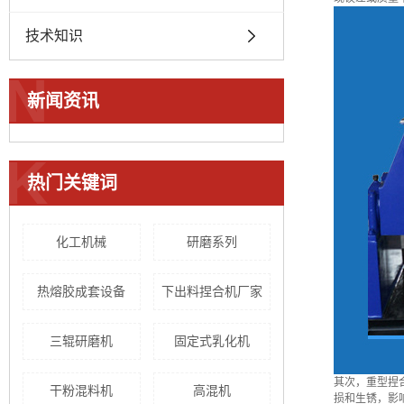
技术知识
N
新闻资讯
K
热门关键词
化工机械
研磨系列
热熔胶成套设备
下出料捏合机厂家
三辊研磨机
固定式乳化机
其次，重型捏
干粉混料机
高混机
损和生锈，影