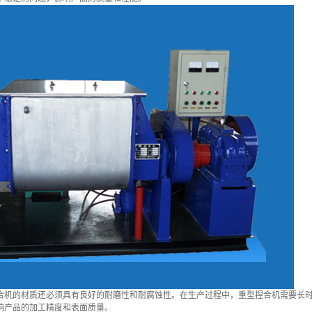
合机的材质还必须具有良好的耐磨性和耐腐蚀性。在生产过程中，重型捏合机需要长
响产品的加工精度和表面质量。