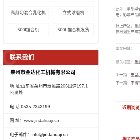
此外，重型捏
高剪切混合乳化机
立式球磨机
电，影响产品
综上所述，重
500l捏合机
500L捏合机发货
要根据生产需
C
本文网址：
联系我们
相关标签：
重
莱州市金达化工机械有限公司
上一篇：
重型
下一篇：
不锈
地 址:山东省莱州市烟潍路206国道197.1
公里处
电 话:0535-2343199
近期浏览
网 址：www.jindahuaji.cn
电子邮件：info@jindahuaji.cn
相关产品