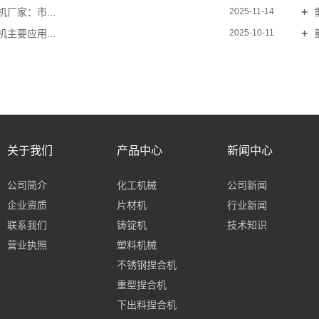
厂家：市...
2025-11-14
主要应用...
2025-10-11
关于我们
产品中心
新闻中心
公司简介
化工机械
公司新闻
企业资质
片材机
行业新闻
联系我们
铸锭机
技术知识
营业执照
塑料机械
不锈钢捏合机
重型捏合机
下出料捏合机