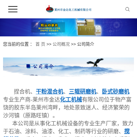
您当前的位置 ：
首 页
>>
公司概况
>>
公司简介
捏合机、
干粉混合机
、
三辊研磨机
、
卧式砂磨机
专业生产商-莱州市金达
化工机械
有限公司位于物产富
饶的胶东半岛莱州湾畔，地处景致迷人、经济繁荣的
沙河镇（原路旺镇）。
本公司是从事化工机械设备的专业生产厂家，致力
于石油、涂料、油漆、化工、制药等行业的研磨、
搅