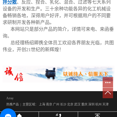
拌分散
、反应、捏合、乳化、混合、过滤等七大系列
设备的开发和生产。三十余种功能各异的化工机械设
备畅销各地，深得用户好评，并可根据用户的不同要
求研制开发各种新产品。
本网站只是部分产品的简介，详情可来电、来函垂
询。
总经理杨绍卿携全体员工欢迎各界朋友光临，共图
伟业，开创21世纪的新辉煌！
Array
热推产品
| 主营区域：
上海
南京
广州
长沙
北京
武汉
重庆
深圳
杭州
天津