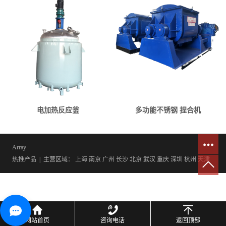
电加热反应釜
多功能不锈钢 捏合机
Array
热推产品
| 主营区域：
上海
南京
广州
长沙
北京
武汉
重庆
深圳
杭州
天津
网站首页
咨询电话
返回顶部