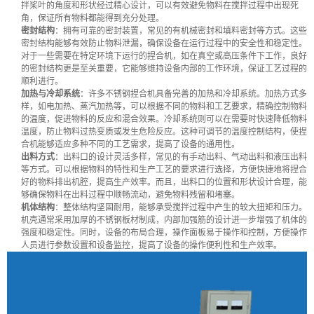
拌桨叶的角度和形状经过精心设计，可以有效避免物料在搅拌过程中出现死
角，保证所有物料都能得到充分处理。
密封结构
：拥有可靠的密封装置，常见的有机械密封和填料密封等方式。这些
密封结构能够有效防止物料泄漏，确保设备在运行过程中的安全性和稳定性。
对于一些需要在特定环境下运行的捏合机，如在真空或高压条件下工作，良好
的密封结构更是至关重要，它能够维持设备内部的工作环境，保证工艺过程的
顺利进行。
加热与冷却系统
：许多不锈钢捏合机具备完善的加热和冷却系统。加热方式多
样，如电加热、蒸汽加热等，可以根据不同的物料和工艺要求，精确控制物料
的温度，促进物料的反应和混合效果。冷却系统则可以在需要时快速降低物料
温度，防止物料过热变质或发生危险反应。这种可调节的温度控制结构，使捏
合机能够适应多种不同的工艺需求，提高了设备的通用性。
出料方式
：出料口的设计灵活多样，常见的有手动出料、气动出料和液压出料
等方式。可以根据物料的特性和生产工艺的要求进行选择，方便快捷地将捏合
好的物料排出机腔，提高生产效率。而且，出料口的位置和形状设计合理，能
够确保物料在出料过程中顺畅流动，避免物料残留和堵塞。
机体结构
：整体结构坚固耐用，能够承受搅拌过程中产生的较大扭矩和压力。
机壳通常采用加厚的不锈钢板材制成，内部加强筋的设计进一步增强了机体的
强度和稳定性。同时，设备的布局合理，操作面板易于操作和控制，方便操作
人员进行参数设置和设备监控，提高了设备的操作便利性和生产效率。