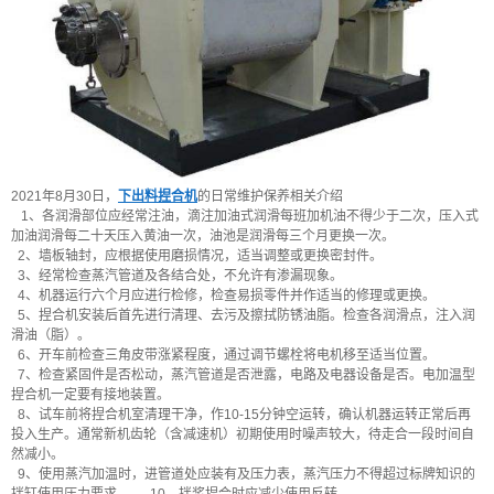
2021年8月30日，
下出料捏合机
的日常维护保养相关介绍
1、各润滑部位应经常注油，滴注加油式润滑每班加机油不得少于二次，压入式
加油润滑每二十天压入黄油一次，油池是润滑每三个月更换一次。
2、墙板轴封，应根据使用磨损情况，适当调整或更换密封件。
3、经常检查蒸汽管道及各结合处，不允许有渗漏现象。
4、机器运行六个月应进行检修，检查易损零件并作适当的修理或更换。
5、捏合机安装后首先进行清理、去污及擦拭防锈油脂。检查各润滑点，注入润
滑油（脂）。
6、开车前检查三角皮带涨紧程度，通过调节螺栓将电机移至适当位置。
7、检查紧固件是否松动，蒸汽管道是否泄露，电路及电器设备是否。电加温型
捏合机一定要有接地装置。
8、试车前将捏合机室清理干净，作10-15分钟空运转，确认机器运转正常后再
投入生产。通常新机齿轮（含减速机）初期使用时噪声较大，待走合一段时间自
然减小。
9、使用蒸汽加温时，进管道处应装有及压力表，蒸汽压力不得超过标牌知识的