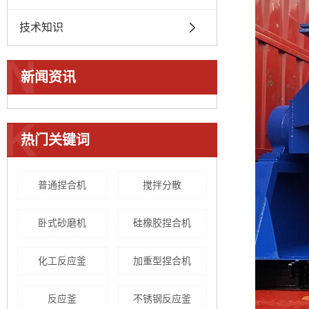
技术知识
N
新闻资讯
K
热门关键词
普通捏合机
搅拌分散
卧式砂磨机
硅橡胶捏合机
化工反应釜
加重型捏合机
反应釜
不锈钢反应釜