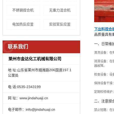
不锈钢捏合机
无重力混合机
电加热反应釜
实验室反应釜
下出料捏合
品质量具有
C
一、日常维
联系我们
清洗设备：在
莱州市金达化工机械有限公司
润滑设备：在
器故障。
地 址:山东省莱州市烟潍路206国道197.1
检查设备：设
公里处
保持设备干燥
电 话:0535-2343199
定期检修维护
网 址：www.jindahuaji.cn
二、注意捏
电子邮件：info@jindahuaji.cn
禁止短路：在