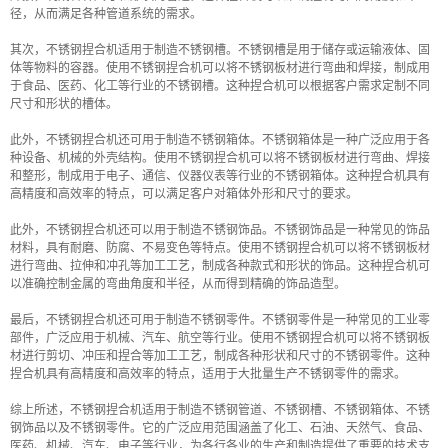
径，从而满足各种管道系统的需求。
其次，不锈钢捏合机适用于制造不锈钢槽。不锈钢槽是用于储存或运输液体、固
体等物料的容器。使用不锈钢捏合机可以将不锈钢板材进行弯曲和焊接，制成用
于食品、医药、化工等行业的不锈钢槽。这种捏合机可以根据客户需求定制不同
尺寸和形状的槽体。
此外，不锈钢捏合机还可用于制造不锈钢箱体。不锈钢箱体是一种广泛应用于各
种设备、机械的外壳结构。使用不锈钢捏合机可以将不锈钢板材进行弯曲、焊接
和整形，制成用于电子、通信、仪器仪表等行业的不锈钢箱体。这种捏合机具有
高精度和高效率的特点，可以满足客户对箱体外形和尺寸的要求。
此外，不锈钢捏合机还可以用于制造不锈钢饰品。不锈钢饰品是一种常见的饰品
材料，具有耐磨、防腐、不易变色等特点。使用不锈钢捏合机可以将不锈钢板材
进行弯曲、拉伸和冲孔等加工工艺，制成各种款式和形状的饰品。这种捏合机可
以准确控制金属的弯曲角度和半径，从而得到精确的饰品造型。
最后，不锈钢捏合机还可用于制造不锈钢零件。不锈钢零件是一种常见的工业零
部件，广泛应用于机械、汽车、航空等行业。使用不锈钢捏合机可以将不锈钢板
材进行剪切、冲压和捏合等加工工艺，制成各种形状和尺寸的不锈钢零件。这种
捏合机具有高精度和高效率的特点，适用于大批量生产不锈钢零件的需求。
综上所述，不锈钢捏合机适用于制造不锈钢管道、不锈钢槽、不锈钢箱体、不锈
钢饰品以及不锈钢零件。它的广泛应用范围涵盖了化工、石油、天然气、食品、
医药、机械、汽车、电子等行业，为各行各业的生产和制造提供了重要的技术支