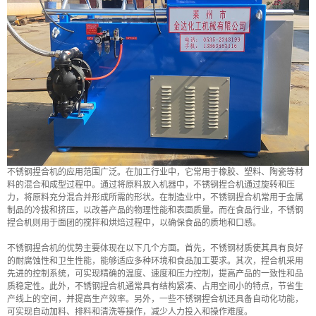
不锈钢捏合机的应用范围广泛。在加工行业中，它常用于橡胶、塑料、陶瓷等材
料的混合和成型过程中。通过将原料放入机器中，不锈钢捏合机通过旋转和压
力，将原料充分混合并形成所需的形状。在制造业中，不锈钢捏合机常用于金属
制品的冷拔和挤压，以改善产品的物理性能和表面质量。而在食品行业，不锈钢
捏合机则用于面团的搅拌和烘焙过程中，以确保食品的质地和口感。
不锈钢捏合机的优势主要体现在以下几个方面。首先，不锈钢材质使其具有良好
的耐腐蚀性和卫生性能，能够适应多种环境和食品加工要求。其次，捏合机采用
先进的控制系统，可实现精确的温度、速度和压力控制，提高产品的一致性和品
质稳定性。此外，不锈钢捏合机通常具有结构紧凑、占用空间小的特点，节省生
产线上的空间，并提高生产效率。另外，一些不锈钢捏合机还具备自动化功能，
可实现自动加料、排料和清洗等操作，减少人力投入和操作难度。